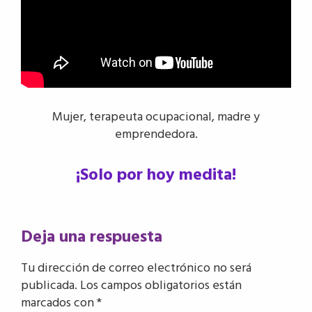
Mujer, terapeuta ocupacional, madre y
emprendedora.
¡Solo por hoy medita!
Interacciones
Deja una respuesta
con
Tu dirección de correo electrónico no será
los
publicada.
Los campos obligatorios están
lectores
marcados con
*