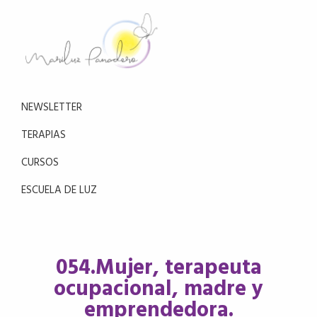
Saltar
Saltar
a
al
la
contenido
navegación
principal
Mariluz
principal
Aprende
Panadero
a
NEWSLETTER
reducir
el
TERAPIAS
estrés
CURSOS
con
la
ESCUELA DE LUZ
meditación
054.Mujer, terapeuta
ocupacional, madre y
emprendedora.