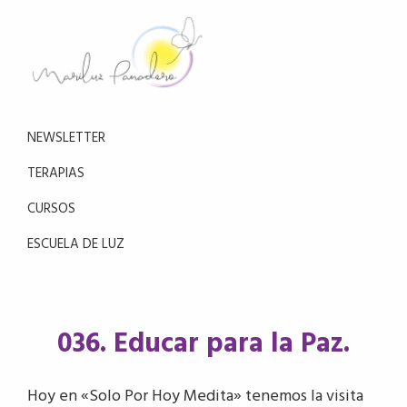
Saltar
Saltar
a
al
la
contenido
navegación
principal
Mariluz
principal
Aprende
Panadero
a
NEWSLETTER
reducir
el
TERAPIAS
estrés
CURSOS
con
la
ESCUELA DE LUZ
meditación
036. Educar para la Paz.
Hoy en «Solo Por Hoy Medita» tenemos la visita