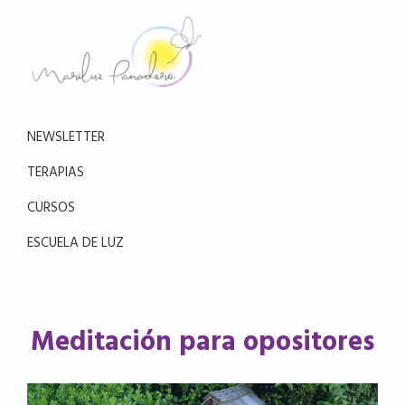
Saltar
Saltar
a
al
la
contenido
navegación
principal
Mariluz
principal
Aprende
Panadero
a
NEWSLETTER
reducir
el
TERAPIAS
estrés
CURSOS
con
la
ESCUELA DE LUZ
meditación
Meditación para opositores