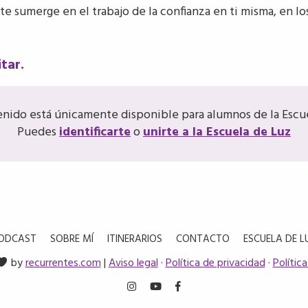
te sumerge en el trabajo de la confianza en ti misma, en lo
tar.
enido está únicamente disponible para alumnos de la Escue
Puedes
identificarte
o
unirte a la Escuela de Luz
ODCAST
SOBRE MÍ
ITINERARIOS
CONTACTO
ESCUELA DE L
by
recurrentes.com
|
Aviso legal
·
Política de privacidad
·
Polític