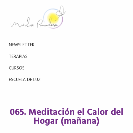
Saltar
Saltar
a
al
la
contenido
navegación
principal
Mariluz
principal
Aprende
Panadero
a
NEWSLETTER
reducir
el
TERAPIAS
estrés
CURSOS
con
la
ESCUELA DE LUZ
meditación
065. Meditación el Calor del
Hogar (mañana)