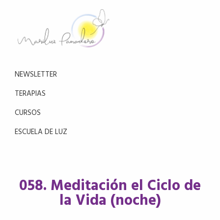
Saltar
Saltar
a
al
la
contenido
navegación
principal
Mariluz
principal
Aprende
Panadero
a
NEWSLETTER
reducir
el
TERAPIAS
estrés
CURSOS
con
la
ESCUELA DE LUZ
meditación
058. Meditación el Ciclo de
la Vida (noche)