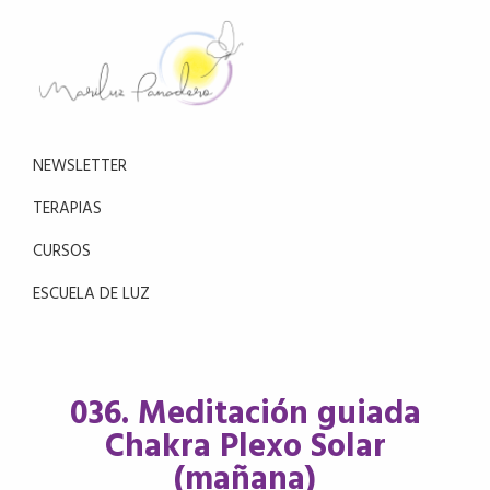
Saltar
Saltar
a
al
la
contenido
navegación
principal
Mariluz
principal
Aprende
Panadero
a
NEWSLETTER
reducir
el
TERAPIAS
estrés
CURSOS
con
la
ESCUELA DE LUZ
meditación
036. Meditación guiada
Chakra Plexo Solar
(mañana)