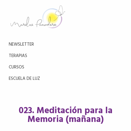
Saltar
Saltar
a
al
la
contenido
navegación
principal
Mariluz
principal
Aprende
Panadero
a
NEWSLETTER
reducir
el
TERAPIAS
estrés
CURSOS
con
la
ESCUELA DE LUZ
meditación
023. Meditación para la
Memoria (mañana)