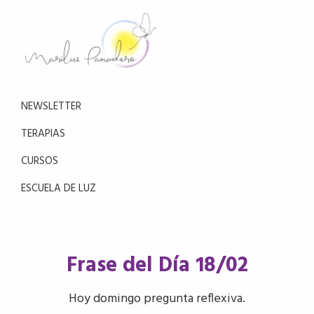
Saltar
Saltar
a
al
la
contenido
navegación
principal
Mariluz
principal
Aprende
Panadero
a
NEWSLETTER
reducir
el
TERAPIAS
estrés
CURSOS
con
la
ESCUELA DE LUZ
meditación
Frase del Día 18/02
Hoy domingo pregunta reflexiva.