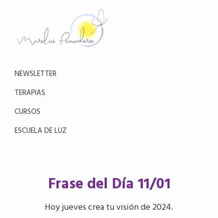
Saltar
Saltar
a
al
la
contenido
navegación
principal
Mariluz
principal
Aprende
Panadero
a
NEWSLETTER
reducir
el
TERAPIAS
estrés
CURSOS
con
la
ESCUELA DE LUZ
meditación
Frase del Día 11/01
Hoy jueves crea tu visión de 2024.